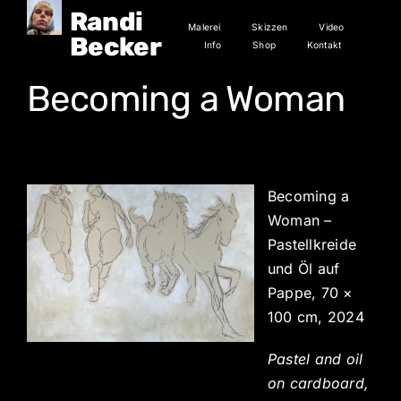
Zum
Randi
Malerei
Skizzen
Video
Inhalt
Becker
Info
Shop
Kontakt
springen
Becoming a Woman
Becoming a
Woman –
Pastellkreide
und Öl auf
Pappe, 70 ×
100 cm, 2024
Pastel and oil
on cardboard,