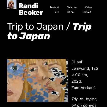
Zum
Randi
Malerei
Skizzen
Video
Inhalt
Becker
Info
Shop
Kontakt
springen
Trip to Japan /
Trip
to Japan
Öl auf
Leinwand, 125
× 90 cm,
2023.
Zum Verkauf.
Trip to Japan,
oil on canvas,